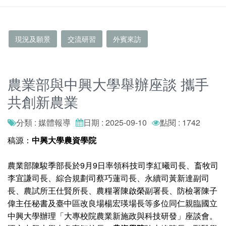
現況及願景
交流研習
外賓來訪
農業部與中興大學舉辦座談 攜手
共創新農業
分類 : 媒體報導
日期 : 2025-09-10
點閱 : 1742
稿源：
中興大學農資學院
農業部陳駿季部長於9月9日率領科技司李紅曦司長、畜牧司
李宜謙司長、綜合規劃司蔡巧蓮司長、永續司黃新達副司
長、農試所王仕賢所長、農糧署陳啟榮副署長、防檢署陳子
偉主任秘書及臺中區改良場楊宏瑛場長等多位同仁親臨國立
中興大學辦理「大專校院農業新施政與科技研發」座談會。