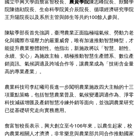
國立中興大學由詹富智校長、
農資學院
陳志峰院長、獸醫學
院陳德勛院長、生命科學院黃介辰院長、循環經濟研究學院
王升陽院長以及系所主管與師生等共約100餘人參與。
陳駿季部長首先強調，臺灣農業正面臨極端氣候、勞動力老
化與國際市場壓力的嚴重威脅，唯有加速推動智慧轉型，才
能提升農業整體韌性。他指出，新施政將以「智慧、韌性、
永續、安心」為施政主軸，積極推動智慧生產體系、數位產
銷資訊、氣候調適及跨域合作等，讓農業成為「技術含金量
高的專業產業」。
農業科技司李紅曦司長進一步闖明農業施政四大主軸的十三
項重點策略，包括智慧農業普及、氣候變遷調適作為、淨零
科技減碳增匯及產銷智慧冷練外銷等面向，並強調農業研究
已從基礎研究走向實務應用。
詹富智校長表示，興大創立至今106年來，以農生起家，校
內農業相關人才濟濟，非常樂意與農業部共同合作推動國家