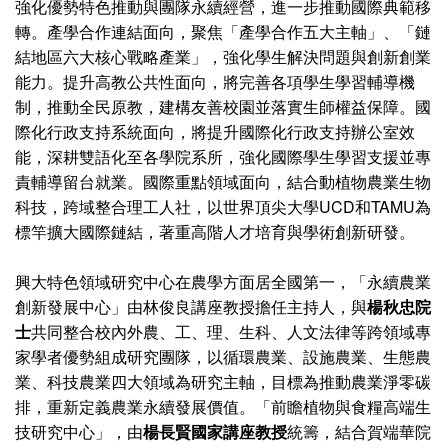
強化優勢特色推動與團隊永續經營，進一步推動國際典範移
轉。產學合作連結面向，聚焦「產學合作五大主軸」、「鏈
結地區六大核心戰略產業」，強化學生解決問題與創新創業
能力。提升高教公共性面向，將完善各項學生學習輔導機
制，推動全民原教，建構友善校園並落實生師權益保障。國
際化行政支持系統面向，將提升國際化行政支持辦公室效
能，深耕雙語化至各學院系所，強化國際學生學習支援並專
責輔導留台就業。國際重點領域面向，結合動植物農業生物
科技，跨域整合理工人社，以世界頂尖大學UCD和TAMU為
標竿擴大國際鏈結，著重高階人才培育與學術創新研發。
興大特色領域研究中心在農學方面居全國第一，「永續農業
創新發展中心」由林俊良講座教授擔任主持人，與
楊秋忠院
士
共同整合校內外農、工、理、生科、人文法律等跨領域專
家學者優勢組成研究團隊，以循環農業、設施農業、生態農
業、科技農業四大領域為研究主軸，目標為推動農業淨零碳
排，重新定義農業永續發展價值。「前瞻植物與食糧高端生
技研究中心」，由
楊長賢國家講座教授
統籌，結合賀端華院