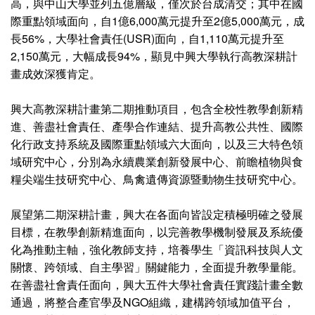
高，與中山大學並列五億層級，僅次於台成清交；其中在國
際重點領域面向，自1億6,000萬元提升至2億5,000萬元，成
長56%，大學社會責任(USR)面向，自1,110萬元提升至
2,150萬元，大幅成長94%，顯見中興大學執行高教深耕計
畫成效深獲肯定。
興大高教深耕計畫第二期推動項目，包含全校性教學創新精
進、善盡社會責任、產學合作連結、提升高教公共性、國際
化行政支持系統及國際重點領域六大面向，以及三大特色領
域研究中心，分別為永續農業創新發展中心、前瞻植物與食
糧尖端生技研究中心、鳥禽遺傳資源暨動物生技研究中心。
展望第二期深耕計畫，興大在各面向皆設定積極明確之發展
目標，在教學創新精進面向，以完善教學機制發展及系統優
化為推動主軸，強化教師支持，培養學生「資訊科技與人文
關懷、跨領域、自主學習」關鍵能力，全面提升教學量能。
在善盡社會責任面向，興大五件大學社會責任實踐計畫全數
通過，將整合產官學及NGO組織，建構跨領域加值平台，