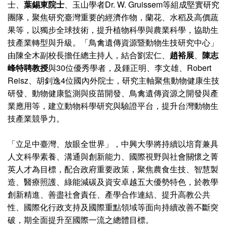
士、
葉錫東院士
、玉山學者Dr. W. Gruissem等組成堅實研究
團隊，聚焦研究臺灣重要的經濟作物，蘭花、水稻及高價蔬
果等，以獨步全球技術，提升植物科學與農業科學，協助生
技產業轉型與升級。「鳥禽遺傳資源暨動物生技研究中心」
由陳全木副校長擔任總主持人，結合劉宏仁、
趙裕展
、
陳志
峰特聘教授
與30位優秀學者，及鍾正明、李文雄、Robert
Reisz、胡釗逸4位國內外院士，研究主軸聚焦動物健康生技
研發、動物健康監測與疫苗開發、鳥禽遺傳資源之開發與產
業應用等，建立動物科學研究與驗證平台，提升台灣動物生
技產業競爭力。
「立足中臺灣、放眼全世界」，中興大學將持續以培育兼具
人文科學素養、溝通與創新能力、國際視野與社會關懷之菁
英人才為目標，配合政府重要政策，聚焦農食生技、智慧製
造、醫療照護、綠能減碳及資安卓越五大優勢特色，於教學
創新精進、善盡社會責任、產學合作連結、提升高教公共
性、國際化行政支持及國際重點領域等面向持續改善不斷突
破，期全面提升至國際一流之總體目標。