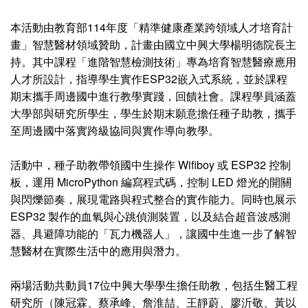
本活動由教育部114年度「精準健康產業跨領域人才培育計
畫」智慧醫材領域贊助，計畫由國立中興大學楊明德院長主
持。其中課程「進階智慧檢測技術」專為培育智慧醫療應用
人才所設計，指導學生實作ESP32嵌入式系統，並於課程
期末攜手周邊國中進行教學實踐，回饋社會。課程學員涵蓋
大學部與研究所學生，學生於期末願意擔任種子助教，攜手
至周邊國中落實跨級協同與實作導向教學。
活動中，種子助教帶領國中生操作 Wifiboy 或 ESP32 控制
板，運用 MicroPython 編寫程式碼，控制 LED 燈光的開關
與閃爍節奏，展現電路與程式整合的實作能力。同時也展示
ESP32 製作的血氧與心跳偵測裝置，以及結合超音波感測
器、具避障功能的「瓦力機器人」，讓國中生進一步了解智
慧醫材在實際生活中的應用與潛力。
兩場活動共動員17位中興大學學生擔任助教，包括生醫工程
研究所（陳冠霖、蔡承峰、詹淮喆、王靜蔚、廖沂敬、黃以