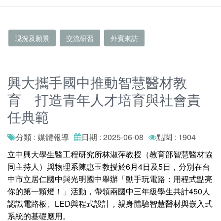
現況及願景
交流研習
外賓來訪
興大攜手國中推動智慧醫材教
育 打造青年人才培育與社會責
任典範
分類 : 媒體報導
日期 : 2025-06-08
點閱 : 1904
立中興大學生醫工程研究所林淑萍教授（教育部智慧醫材協
同主持人）與物理系陳惠玉教授於6月4日及5日，分別在台
中市立居仁國中與光明國中舉辦「動手玩電路：用程式點亮
你的第一顆燈！」活動，帶領兩國中三年級學生共計450人
認識電路板、LED與程式設計，親身體驗智慧醫材與嵌入式
系統的基礎應用。