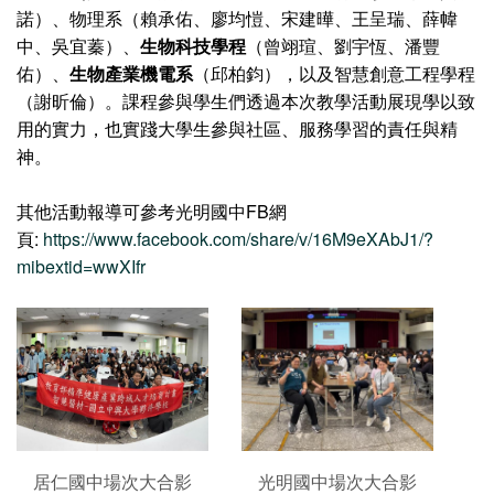
諾）、物理系（賴承佑、廖均愷、宋建曄、王呈瑞、薛幃
中、吳宜蓁）、
生物科技學程
（曾翊瑄、劉宇恆、潘豐
佑）、
生物產業機電系
（邱柏鈞），以及智慧創意工程學程
（謝昕倫）。課程參與學生們透過本次教學活動展現學以致
用的實力，也實踐大學生參與社區、服務學習的責任與精
神。
其他活動報導可參考光明國中FB網
頁:
https://www.facebook.com/share/v/16M9eXAbJ1/?
mibextid=wwXIfr
居仁國中場次大合影
光明國中場次大合影